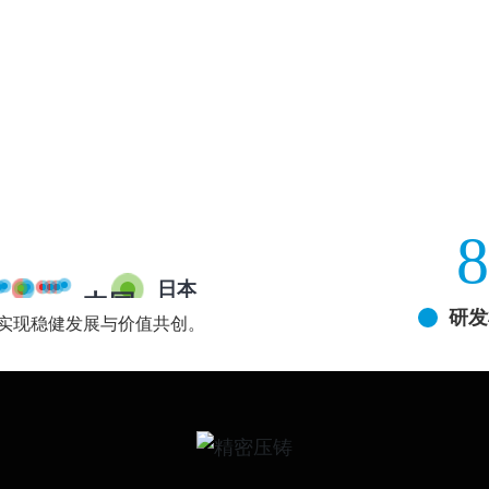
8
日本
中国
研发
实现稳健发展与价值共创。
惠州
（总部）
上海
苏州
湖州
重庆
大连
西安
芜湖
香港