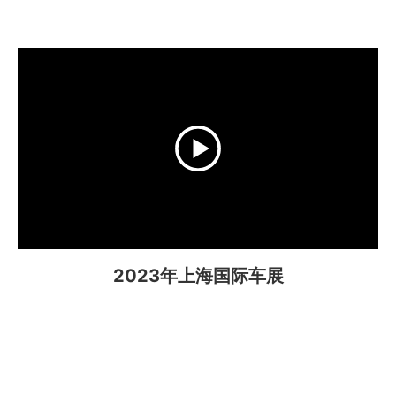
2023年上海国际车展