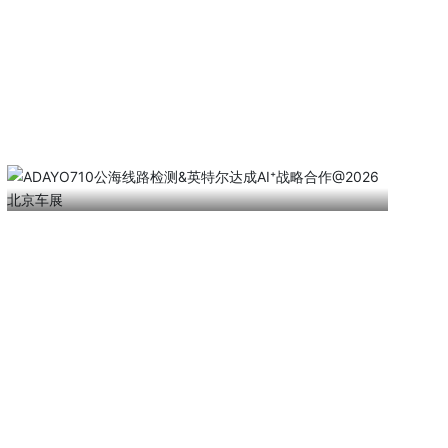
ADAYO710公海线路检测&英特尔达成A
I⁺战略合作@2026北京车展