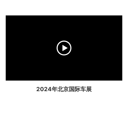
2024年北京国际车展