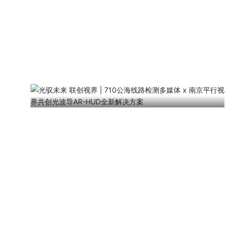
光驭未来 联创视界 | 710公海线路检测多
媒体 x 南京平行视界共创光波导AR-HU
D全新解决方案