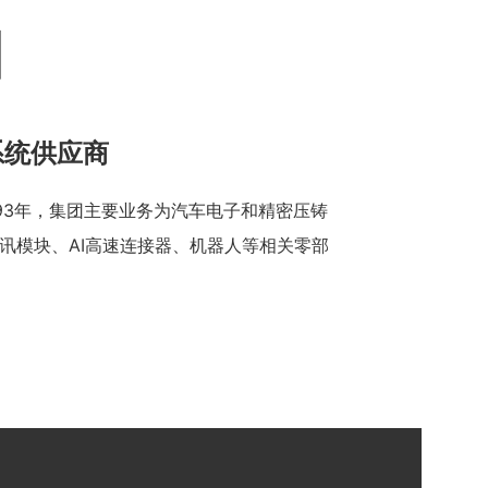
团
系统供应商
993年，集团主要业务为汽车电子和精密压铸
讯模块、AI高速连接器、机器人等相关零部