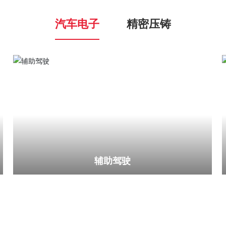
汽车电子
精密压铸
辅助驾驶