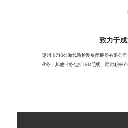
致力于成
惠州市710公海线路检测集团股份有限公司
业务，其他业务包括LED照明；同时积极