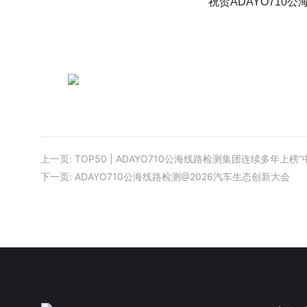
祝贺ADAYO710
上一页:
TOP50 | ADAYO710公海线路检测集团连续多年上榜
下一页:
ADAYO710公海线路检测@2026汽车生态创新大会