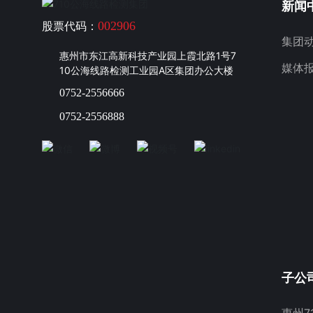
新闻
002906
股票代码：
集团
惠州市东江高新科技产业园上霞北路1号7
媒体
10公海线路检测工业园A区集团办公大楼
0752-2556666
0752-2556888
子公
惠州7