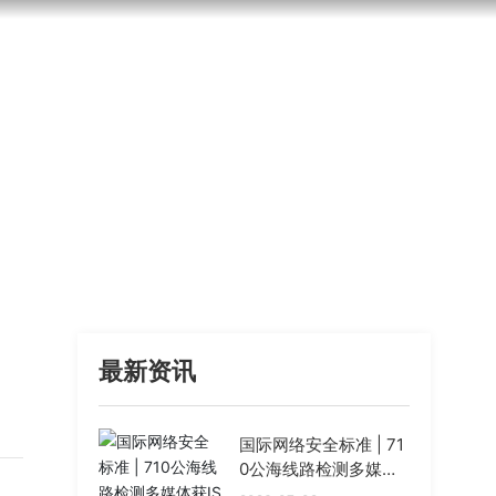
0公海线路检测
关于710公海线路检测
搜索
最新资讯
国际网络安全标准 | 71
0公海线路检测多媒体
获ISO/SAE 21434认证