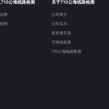
710公海线路检测
关于710公海线路检测
品牌
公司简介
招聘
公司实力
投资者关系
可持续发展
710公海线路检测